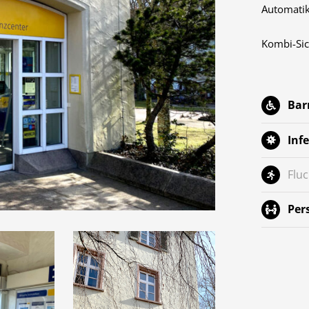
Automatik
Kombi-Sic
Bar
Inf
Flu
Per