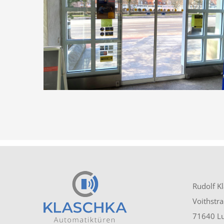
Rudolf K
Voithstr
71640 L