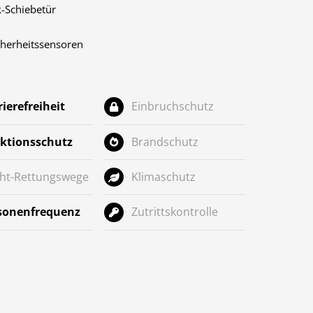
-Schiebetür
herheitssensoren
rierefreiheit
Einbruchschutz
ektionsschutz
Brandschutz
cht-Rettungswege
Klimaschutz
sonenfrequenz
Zutrittskontrolle